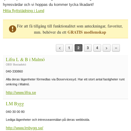
hyresvärdar och vi hoppas du kommer tycka likadant!
Hitta flyttstädning i Lund
För att få tillgång till funktionalitet som anteckningar, favoriter,
GRATIS medlemskap
mm. behöver du ett
<
1
2
3
4
>
››
Lifra L & B i Malmö
OBS! Bostadskö
040-330860
Alla deras lägenheter förmedlas via Boservicesyd. Har ett stort antal fastigheter runt
omkring i Malmö.
http://www.lifra.se
LM Bygg
040-30 00 80
Lediga lägenheter och intresseanmälan på deras webbsida.
http://www.lmbygg.se/