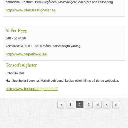
områdena: Centrum, Bellevuegården, Möllevången/Södervärn och i Kirseberg.
http://www.stenafastigheter.se
SuPer Bygg
046 - 30 44 50
Telefontid: kl 09.00 - 12.00 månd - torsd helgfri vardag.
http://www.superbygg.se/
Tensorfastigheter
0768 667700
Har lägenheter i Lomma, Malmö och Lund. Lediga objekt finns på deras webbsida.
http://www.tensorfastigheter.se/
<
1
2
3
4
>
››