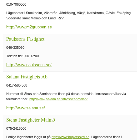
010-7060000
Lägenheter i Stockholm, Västerås, Jönköping, Växjö, Karlskrona, Gävle, Enköping,
Södertälje samt Malmö och Lund. Ring!
http://www.m2gruppen.se
Paulssons Fastighet
046-335030
Telefon tid 9:00-12:00.
http://www.paulssons.se/
Salana Fastighets Ab
0417-585 568
Nummer till Åhus och Simrishamn finns på deras hemsida. Intresseanmälan via
formuläret här:
http://www.salana.se/intresseanmalan/
http://www.salana.se/
Stena Fastigheter Malmö
075-2415000
Lediga lägenheter läggs ut på
http://www.boplatssyd.se
. Lägenheterna finns i