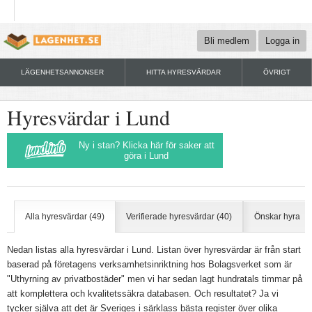
Bli medlem
Logga in
LÄGENHETSANNONSER
HITTA HYRESVÄRDAR
ÖVRIGT
Hyresvärdar i Lund
Ny i stan? Klicka här för saker att
göra i Lund
Alla hyresvärdar (49)
Verifierade hyresvärdar (40)
Önskar hyra
Nedan listas alla hyresvärdar i Lund. Listan över hyresvärdar är från start
baserad på företagens verksamhetsinriktning hos Bolagsverket som är
"Uthyrning av privatbostäder" men vi har sedan lagt hundratals timmar på
att komplettera och kvalitetssäkra databasen. Och resultatet? Ja vi
tycker själva att det är Sveriges i särklass bästa register över olika