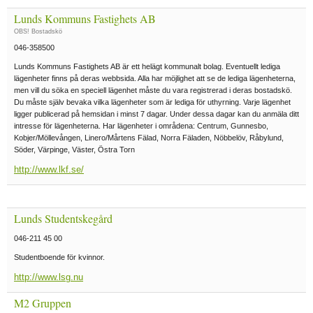
Lunds Kommuns Fastighets AB
OBS! Bostadskö
046-358500
Lunds Kommuns Fastighets AB är ett helägt kommunalt bolag. Eventuellt lediga
lägenheter finns på deras webbsida. Alla har möjlighet att se de lediga lägenheterna,
men vill du söka en speciell lägenhet måste du vara registrerad i deras bostadskö.
Du måste själv bevaka vilka lägenheter som är lediga för uthyrning. Varje lägenhet
ligger publicerad på hemsidan i minst 7 dagar. Under dessa dagar kan du anmäla ditt
intresse för lägenheterna. Har lägenheter i områdena: Centrum, Gunnesbo,
Kobjer/Möllevången, Linero/Mårtens Fälad, Norra Fäladen, Nöbbelöv, Råbylund,
Söder, Värpinge, Väster, Östra Torn
http://www.lkf.se/
Lunds Studentskegård
046-211 45 00
Studentboende för kvinnor.
http://www.lsg.nu
M2 Gruppen