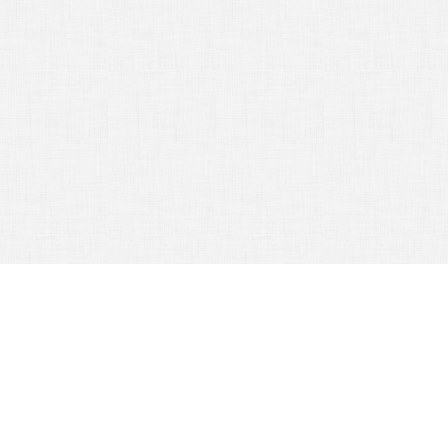
NYHETER
/
Alla nyheterna
Nyhetsarkiv
21/09 16:00
Larm till lägenhet – fördelar, pris och innehåll
Skydda din lägenhet mot inbrott och brand genom att installera ett lar...
12/11 11:21
Säkra hemmet med brandvarnare