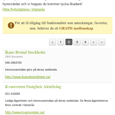
hyresvärdar och vi hoppas du kommer tycka likadant!
Hitta flyttstädning i Västerås
För att få tillgång till funktionalitet som anteckningar, favoriter,
GRATIS medlemskap
mm. behöver du ett
<
1
2
3
4
>
››
Ikano Bostad Stockholm
OBS! Bostadskö
046-2864700
Intresseanmälan görs på deras webbsida.
http://www.ikanofastigheter.se/
Kvarnvreten Fastighets Aktiebolag
021-416065
Lediga lägenheter och intresseanmälan på deras webbsida. De flesta lägenheterna
finns centralt i Västerås.
http://www.kvarnvreten.se/