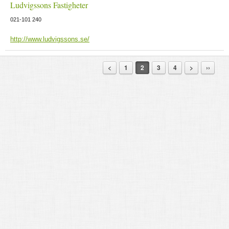
Ludvigssons Fastigheter
021-101 240
http://www.ludvigssons.se/
<
1
2
3
4
>
››