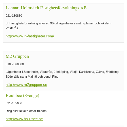
Lennart Holmstedt Fastighetsförvaltnings AB
021-130850
LH fastighetsförvaltning äger ett 90-tal lägenheter samt p-platser och lokaler i
Västerås.
http://www.lh-fastigheter.com/
M2 Gruppen
010-7060000
Lägenheter i Stockholm, Västerås, Jönköping, Växjö, Karlskrona, Gävle, Enköping,
Södertälje samt Malmö och Lund. Ring!
http://www.m2gruppen.se
Boultbee (Sverige)
021-155000
Ring eller skicka email till dom.
http://www.boultbee.se