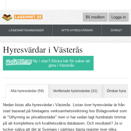
Bli medlem
Logga in
LÄGENHETSANNONSER
HITTA HYRESVÄRDAR
ÖVRIGT
Hyresvärdar i Västerås
Ny i stan? Klicka här för saker att
göra i Västerås
Alla hyresvärdar (59)
Verifierade hyresvärdar (31)
Önskar hyra
Nedan listas alla hyresvärdar i Västerås. Listan över hyresvärdar är från
start baserad på företagens verksamhetsinriktning hos Bolagsverket som
är "Uthyrning av privatbostäder" men vi har sedan lagt hundratals timmar
på att komplettera och kvalitetssäkra databasen. Och resultatet? Ja vi
tycker själva att det är Sveriges i särklass bästa register över olika