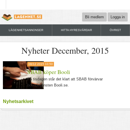
Bli medlem
Logga in
LÄGENHETSANNONSER
HITTA HYRESVÄRDAR
ÖVRIGT
Nyheter December, 2015
08/12 2015 10:50
SBAB köper Booli
På tisdagen står det klart att SBAB förvärvar
boendetjänsten Booli.se.
Nyhetsarkivet