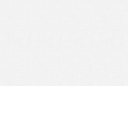
NYHETER
/
Alla nyheterna
Nyhetsarkiv
21/09 16:00
Larm till lägenhet – fördelar, pris och innehåll
Skydda din lägenhet mot inbrott och brand genom att installera ett lar...
12/11 11:21